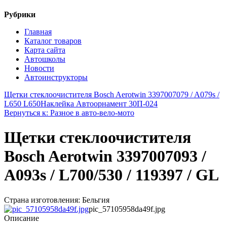
Рубрики
Главная
Каталог товаров
Карта сайта
Автошколы
Новости
Автоинструкторы
Щетки стеклоочистителя Bosch Aerotwin 3397007079 / A079s /
L650 L650
Наклейка Автоорнамент 30П-024
Вернуться к: Разное в авто-вело-мото
Щетки стеклоочистителя
Bosch Aerotwin 3397007093 /
A093s / L700/530 / 119397 / GL
Страна изготовления: Бельгия
pic_57105958da49f.jpg
Описание