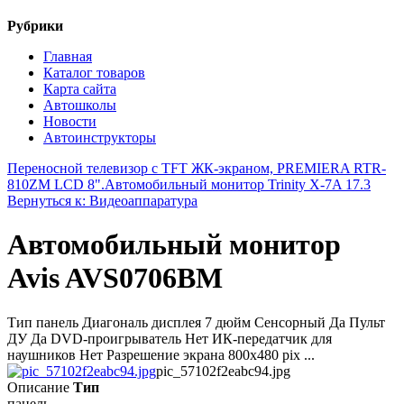
Рубрики
Главная
Каталог товаров
Карта сайта
Автошколы
Новости
Автоинструкторы
Переносной телевизор с TFT ЖК-экраном, PREMIERA RTR-
810ZM LCD 8".
Автомобильный монитор Trinity X-7A 17.3
Вернуться к: Видеоаппаратура
Автомобильный монитор
Avis AVS0706BM
Тип панель Диагональ дисплея 7 дюйм Сенсорный Да Пульт
ДУ Да DVD-проигрыватель Нет ИК-передатчик для
наушников Нет Разрешение экрана 800x480 pix ...
pic_57102f2eabc94.jpg
Описание
Тип
панель