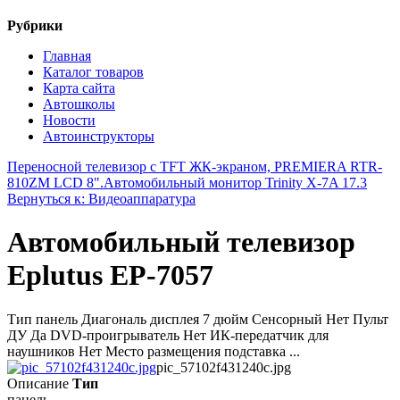
Рубрики
Главная
Каталог товаров
Карта сайта
Автошколы
Новости
Автоинструкторы
Переносной телевизор с TFT ЖК-экраном, PREMIERA RTR-
810ZM LCD 8".
Автомобильный монитор Trinity X-7A 17.3
Вернуться к: Видеоаппаратура
Автомобильный телевизор
Eplutus EP-7057
Тип панель Диагональ дисплея 7 дюйм Сенсорный Нет Пульт
ДУ Да DVD-проигрыватель Нет ИК-передатчик для
наушников Нет Место размещения подставка ...
pic_57102f431240c.jpg
Описание
Тип
панель