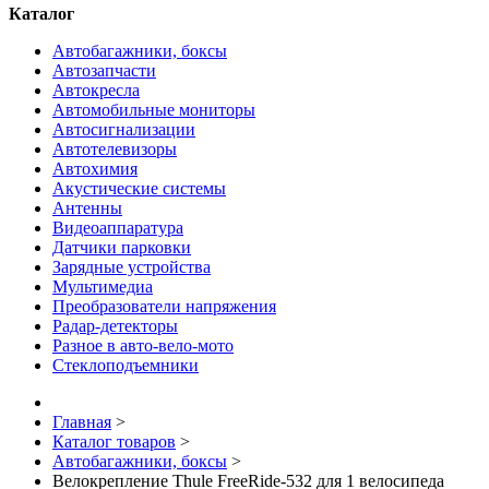
Каталог
Автобагажники, боксы
Автозапчасти
Автокресла
Автомобильные мониторы
Автосигнализации
Автотелевизоры
Автохимия
Акустические системы
Антенны
Видеоаппаратура
Датчики парковки
Зарядные устройства
Мультимедиа
Преобразователи напряжения
Радар-детекторы
Разное в авто-вело-мото
Стеклоподъемники
Главная
>
Каталог товаров
>
Автобагажники, боксы
>
Велокрепление Thule FreeRide-532 для 1 велосипеда