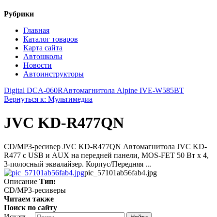
Рубрики
Главная
Каталог товаров
Карта сайта
Автошколы
Новости
Автоинструкторы
Digital DCA-060R
Автомагнитола Alpine IVE-W585BT
Вернуться к: Мультимедиа
JVC KD-R477QN
CD/MP3-ресивер JVC KD-R477QN Автомагнитола JVC KD-
R477 с USB и AUX на передней панели, MOS-FET 50 Вт x 4,
3-полосный эквалайзер. Корпус/Передняя ...
pic_57101ab56fab4.jpg
Описание
Тип:
CD/MP3-ресиверы
Читаем также
Поиск по сайту
Искать...